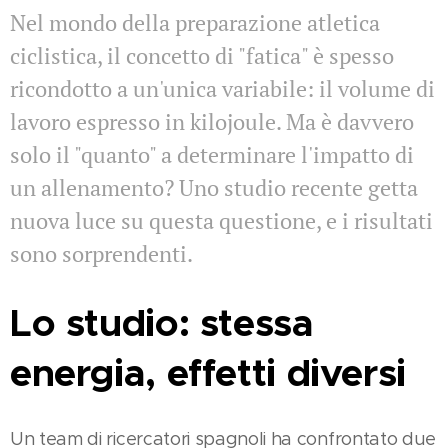
Nel mondo della preparazione atletica
ciclistica, il concetto di "fatica" è spesso
ricondotto a un'unica variabile: il volume di
lavoro espresso in kilojoule. Ma è davvero
solo il "quanto" a determinare l'impatto di
un allenamento? Uno studio recente getta
nuova luce su questa questione, e i risultati
sono sorprendenti.
Lo studio: stessa
energia, effetti diversi
Un team di ricercatori spagnoli ha confrontato due