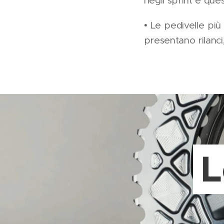
negli sprint e qu
• Le pedivelle p
presentano rilanci
L