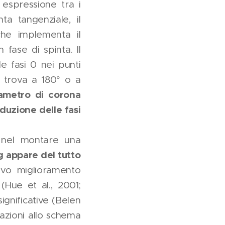
espressione tra i
ta tangenziale, il
che implementa il
fase di spinta. Il
e fasi 0 nei punti
i trova a 180° o a
iametro di corona
uzione delle fasi
i nel montare una
ng appare del tutto
tivo miglioramento
(Hue et al., 2001;
ignificative (Belen
iazioni allo schema