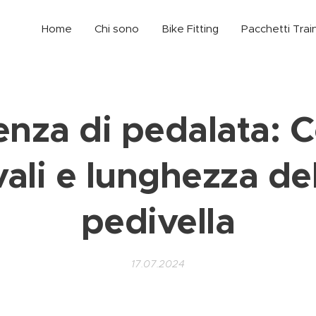
Home
Chi sono
Bike Fitting
Pacchetti Trai
ienza di pedalata: 
ali e lunghezza de
pedivella
17.07.2024