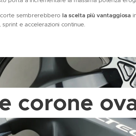
esto porta a incrementare la massima potenza erog
la scelta più vantaggiosa
iù corte sembrerebbero
i
, sprint e accelerazioni continue.
e corone ova