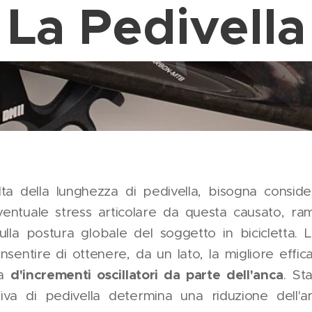
La Pedivella
lta della lunghezza di pedivella, bisogna conside
eventuale stress articolare da questa causato, r
sulla postura globale del soggetto in bicicletta. 
sentire di ottenere, da un lato, la migliore effic
d'incrementi oscillatori da parte dell'anca
za
. St
iva di pedivella determina una riduzione dell'an