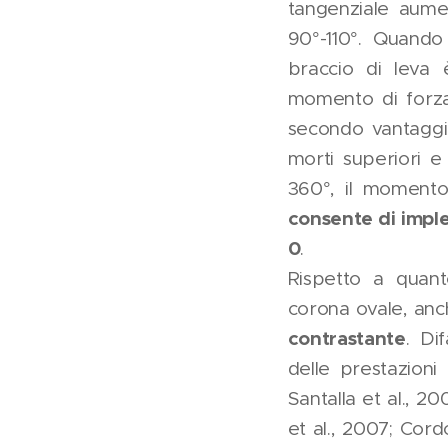
tangenziale aume
90°-110°. Quando 
braccio di leva 
momento di forza 
secondo vantaggio
morti superiori e
360°, il momento
consente di impl
0
.
Rispetto a quant
corona ovale, an
contrastante
. Di
delle prestazioni
Santalla et al., 2
et al., 2007; Cord