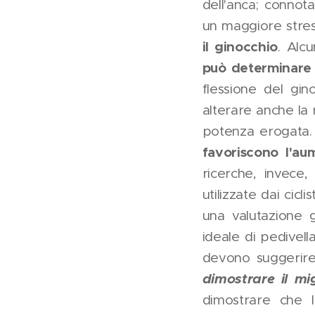
dell'anca; conno
un maggiore stres
il ginocchio
. Alc
può determinare
flessione del gin
alterare anche la
potenza erogata.
favoriscono l'a
ricerche, invece
utilizzate dai cic
una valutazione g
ideale di pedivell
devono suggerire 
dimostrare il mi
dimostrare che l