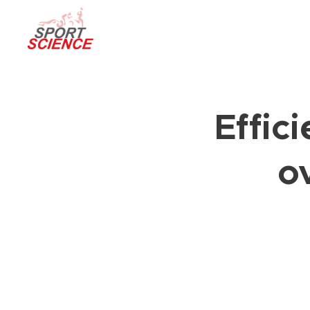
Effic
ov