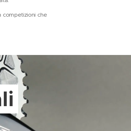
ata.
n competizioni che
li