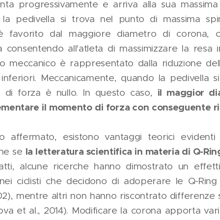
nta progressivamente e arriva alla sua massima 
la pedivella si trova nel punto di massima spin
è favorito dal maggiore diametro di corona, 
consentendo all'atleta di massimizzare la resa in 
 meccanico è rappresentato dalla riduzione dell
 inferiori. Meccanicamente, quando la pedivella s
il maggior d
 di forza è nullo. In questo caso,
ementare il momento di forza con conseguente rid
o affermato, esistono vantaggi teorici evident
l
a letteratura scientifica in materia di Q-Ri
che se
fatti, alcune ricerche hanno dimostrato un effet
 nei ciclisti che decidono di adoperare le Q-Ring 
002), mentre altri non hanno riscontrato differenze s
ova et al., 2014). Modificare la corona apporta var