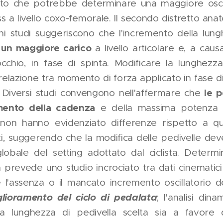
tato che potrebbe determinare una maggiore oscil
s a livello coxo-femorale. Il secondo distretto an
uni studi suggeriscono che l'incremento della lung
 un maggiore carico
a livello articolare e, a cau
occhio, in fase di spinta. Modificare la lunghezz
 relazione tra momento di forza applicato in fase d
le p
 Diversi studi convengono nell'affermare che
umento della cadenza
e della massima potenza ne
, non hanno evidenziato differenze rispetto a qu
listi, suggerendo che la modifica delle pedivelle dev
lobale del setting adottato dal ciclista. Determ
a prevede uno studio incrociato tra dati cinematici 
l'assenza o il mancato incremento oscillatorio d
glioramento del ciclo di pedalata
; l'analisi din
a lunghezza di pedivella scelta sia a favore