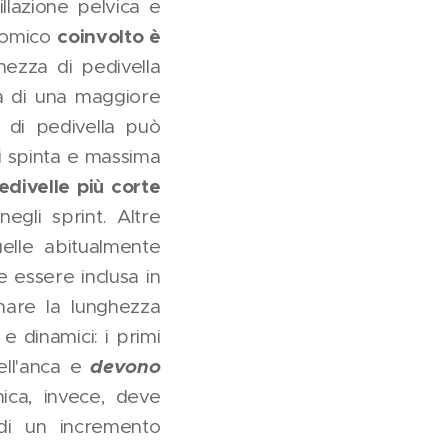
lazione pelvica e
coinvolto è
atomico
hezza di pedivella
sa di una maggiore
a di pedivella può
i spinta e massima
edivelle più corte
gli sprint. Altre
elle abitualmente
e essere inclusa in
inare la lunghezza
e dinamici: i primi
d
evono
ell'anca e
amica, invece, deve
 di un incremento