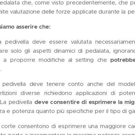
i pedalata che, come visto precedentemente, che p
mite valutazione delle forze applicate durante la p
iamo asserire che:
a pedivella deve essere valutata necessariamen
are solo gli aspetti dinamici di pedalata, ignoran
potrebbe
e a proporre modifiche al setting che
i
.
a pedivella deve tenere conto anche del model
petizioni diverse richiedono applicazioni di pot
deve consentire di esprimere la migl
 La pedivella
a e potenza quanto più specifiche per il tipo di g
iù corte consentono di esprimere una maggiore ca