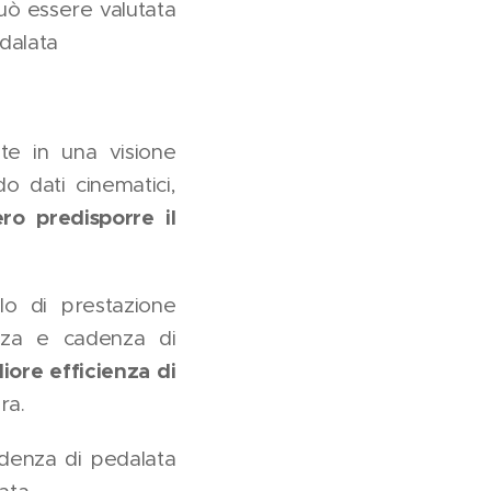
uò essere valutata
edalata
te in una visione
do dati cinematici,
ro predisporre il
lo di prestazione
enza e cadenza di
iore efficienza di
ara.
denza di pedalata