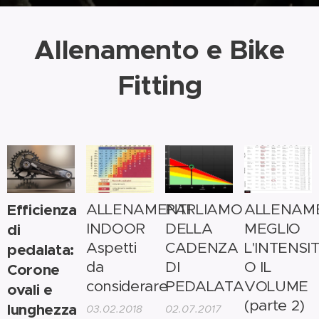
Allenamento e Bike
Fitting
Efficienza
ALLENAMENTI
PARLIAMO
ALLENAM
INDOOR
DELLA
MEGLIO
di
Aspetti
CADENZA
L'INTENSIT
pedalata:
da
DI
O IL
Corone
considerare
PEDALATA
VOLUME
ovali e
(parte 2)
lunghezza
03.02.2018
02.07.2017